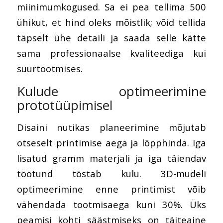
miinimumkogused. Sa ei pea tellima 500
ühikut, et hind oleks mõistlik; võid tellida
täpselt ühe detaili ja saada selle kätte
sama professionaalse kvaliteediga kui
suurtootmises.
Kulude optimeerimine
prototüüpimisel
Disaini nutikas planeerimine mõjutab
otseselt printimise aega ja lõpphinda. Iga
lisatud gramm materjali ja iga täiendav
töötund tõstab kulu. 3D-mudeli
optimeerimine enne printimist võib
vähendada tootmisaega kuni 30%. Üks
peamisi kohti säästmiseks on täiteaine