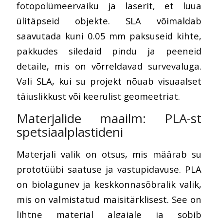
fotopolümeervaiku ja laserit, et luua
ülitäpseid objekte. SLA võimaldab
saavutada kuni 0.05 mm paksuseid kihte,
pakkudes siledaid pindu ja peeneid
detaile, mis on võrreldavad survevaluga.
Vali SLA, kui su projekt nõuab visuaalset
täiuslikkust või keerulist geomeetriat.
Materjalide maailm: PLA-st
spetsiaalplastideni
Materjali valik on otsus, mis määrab su
prototüübi saatuse ja vastupidavuse. PLA
on biolagunev ja keskkonnasõbralik valik,
mis on valmistatud maisitärklisest. See on
lihtne materjal algajale ja sobib