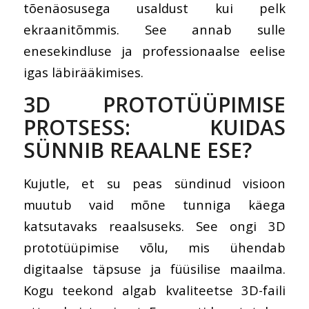
tõenäosusega usaldust kui pelk
ekraanitõmmis. See annab sulle
enesekindluse ja professionaalse eelise
igas läbirääkimises.
3D PROTOTÜÜPIMISE
PROTSESS: KUIDAS
SÜNNIB REAALNE ESE?
Kujutle, et su peas sündinud visioon
muutub vaid mõne tunniga käega
katsutavaks reaalsuseks. See ongi 3D
prototüüpimise võlu, mis ühendab
digitaalse täpsuse ja füüsilise maailma.
Kogu teekond algab kvaliteetse 3D-faili