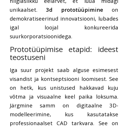
hiiglaslikku eelarvet, et luua midagi
unikaalset.
3d prototüüpimine
on
demokratiseerinud innovatsiooni, lubades
igal loojal konkureerida
suurkorporatsioonidega.
Prototüüpimise etapid: ideest
teostuseni
Iga suur projekt saab alguse esimesest
visandist ja kontseptsiooni loomisest. See
on hetk, kus unistused hakkavad kuju
võtma ja visuaalne keel paika loksuma.
Järgmine samm on digitaalne 3D-
modelleerimine, kus kasutatakse
professionaalset CAD tarkvara. See on