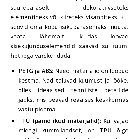
suurepäraselt dekoratiivseteks
elementideks või kiireteks visanditeks. Kui
soovid oma kodu isikupärasemaks muuta,
vaata lähemalt, kuidas
loovad
sisekujunduselemendid
saavad su ruumi
hetkega värskendada.
PETG ja ABS:
Need materjalid on loodud
kestma. Nad taluvad kuumust ja lööke,
olles ideaalsed tehniliste detailide
jaoks, mis peavad reaalses keskkonnas
vastu pidama.
TPU (paindlikud materjalid):
Kui vajad
midagi kummilaadset, on TPU õige