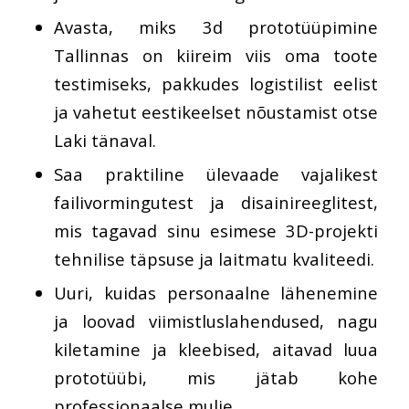
Avasta, miks 3d prototüüpimine
Tallinnas on kiireim viis oma toote
testimiseks, pakkudes logistilist eelist
ja vahetut eestikeelset nõustamist otse
Laki tänaval.
Saa praktiline ülevaade vajalikest
failivormingutest ja disainireeglitest,
mis tagavad sinu esimese 3D-projekti
tehnilise täpsuse ja laitmatu kvaliteedi.
Uuri, kuidas personaalne lähenemine
ja loovad viimistluslahendused, nagu
kiletamine ja kleebised, aitavad luua
prototüübi, mis jätab kohe
professionaalse mulje.