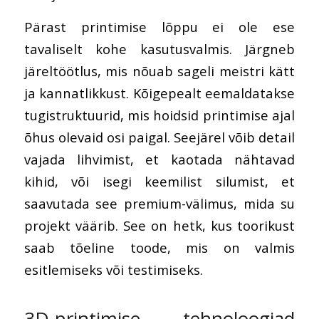
Pärast printimise lõppu ei ole ese
tavaliselt kohe kasutusvalmis. Järgneb
järeltöötlus, mis nõuab sageli meistri kätt
ja kannatlikkust. Kõigepealt eemaldatakse
tugistruktuurid, mis hoidsid printimise ajal
õhus olevaid osi paigal. Seejärel võib detail
vajada lihvimist, et kaotada nähtavad
kihid, või isegi keemilist silumist, et
saavutada see premium-välimus, mida su
projekt väärib. See on hetk, kus toorikust
saab tõeline toode, mis on valmis
esitlemiseks või testimiseks.
3D-printimise tehnoloogiad