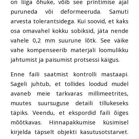
on liiga õhuke, võib see printimise ajal
puruneda või deformeeruda. Samuti
arvesta tolerantsidega. Kui soovid, et kaks
osa omavahel kokku sobiksid, jäta nende
vahele 0,2 mm suurune lõtk. See väike
vahe kompenseerib materjali loomulikku
jahtumist ja paisumist protsessi käigus.
Enne faili saatmist kontrolli mastaapi.
Sageli juhtub, et tollides loodud mudel
avaneb meie tarkvaras millimeetrites,
muutes suursuguse detaili tillukeseks
täpiks. Veendu, et ekspordid faili õiges
mõõtkavas. Hinnapakkumise küsimisel
kirjelda täpselt objekti kasutusotstarvet.