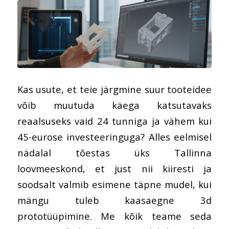
Kas usute, et teie järgmine suur tooteidee
võib muutuda käega katsutavaks
reaalsuseks vaid 24 tunniga ja vähem kui
45-eurose investeeringuga? Alles eelmisel
nädalal tõestas üks Tallinna
loovmeeskond, et just nii kiiresti ja
soodsalt valmib esimene täpne mudel, kui
mängu tuleb kaasaegne 3d
prototüüpimine. Me kõik teame seda