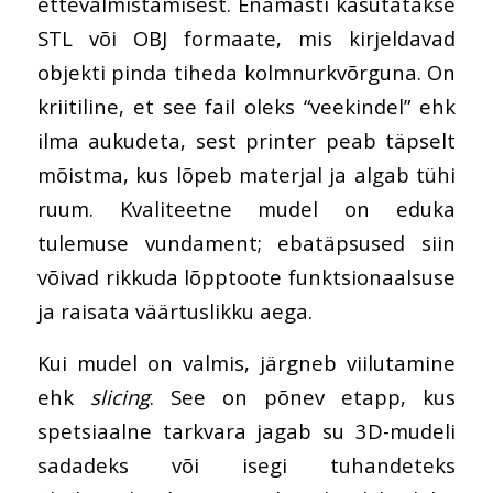
ettevalmistamisest. Enamasti kasutatakse
STL või OBJ formaate, mis kirjeldavad
objekti pinda tiheda kolmnurkvõrguna. On
kriitiline, et see fail oleks “veekindel” ehk
ilma aukudeta, sest printer peab täpselt
mõistma, kus lõpeb materjal ja algab tühi
ruum. Kvaliteetne mudel on eduka
tulemuse vundament; ebatäpsused siin
võivad rikkuda lõpptoote funktsionaalsuse
ja raisata väärtuslikku aega.
Kui mudel on valmis, järgneb viilutamine
ehk
slicing
. See on põnev etapp, kus
spetsiaalne tarkvara jagab su 3D-mudeli
sadadeks või isegi tuhandeteks