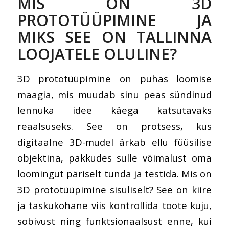
MIS ON 3D
PROTOTÜÜPIMINE JA
MIKS SEE ON TALLINNA
LOOJATELE OLULINE?
3D prototüüpimine on puhas loomise
maagia, mis muudab sinu peas sündinud
lennuka idee käega katsutavaks
reaalsuseks. See on protsess, kus
digitaalne 3D-mudel ärkab ellu füüsilise
objektina, pakkudes sulle võimalust oma
loomingut päriselt tunda ja testida.
Mis on
3D prototüüpimine
sisuliselt? See on kiire
ja taskukohane viis kontrollida toote kuju,
sobivust ning funktsionaalsust enne, kui