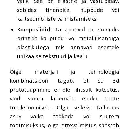
valik. See on elastne ja vastupidav,
sobides tihendite, nuppude või
kaitseümbriste valmistamiseks.
Komposiidid:
Tänapäeval on võimalik
printida ka puidu- või metallilisandiga
plastikutega, mis annavad esemele
unikaalse tekstuuri ja kaalu.
Õige materjali ja tehnoloogia
kombinatsioon tagab, et su 3d
prototüüpimine ei ole lihtsalt katsetus,
vaid samm lähemale eduka toote
turuletoomisele. Olgu selleks Tallinnas
asuv väike töökoda või suurem
tootmisüksus, õige ettevalmistus säästab