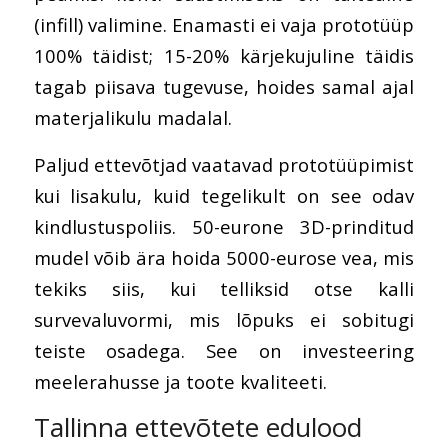
(infill) valimine. Enamasti ei vaja prototüüp
100% täidist; 15-20% kärjekujuline täidis
tagab piisava tugevuse, hoides samal ajal
materjalikulu madalal.
Paljud ettevõtjad vaatavad prototüüpimist
kui lisakulu, kuid tegelikult on see odav
kindlustuspoliis. 50-eurone 3D-prinditud
mudel võib ära hoida 5000-eurose vea, mis
tekiks siis, kui telliksid otse kalli
survevaluvormi, mis lõpuks ei sobitugi
teiste osadega. See on investeering
meelerahusse ja toote kvaliteeti.
Tallinna ettevõtete edulood