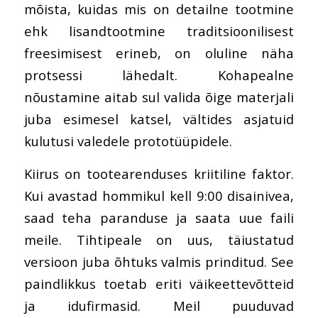
mõista, kuidas
mis on detailne tootmine
ehk lisandtootmine traditsioonilisest
freesimisest erineb, on oluline näha
protsessi lähedalt. Kohapealne
nõustamine aitab sul valida õige materjali
juba esimesel katsel, vältides asjatuid
kulutusi valedele prototüüpidele.
Kiirus on tootearenduses kriitiline faktor.
Kui avastad hommikul kell 9:00 disainivea,
saad teha paranduse ja saata uue faili
meile. Tihtipeale on uus, täiustatud
versioon juba õhtuks valmis prinditud. See
paindlikkus toetab eriti väikeettevõtteid
ja idufirmasid. Meil puuduvad