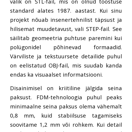
valik on STL-fail, mis on olnud tööstuse
standard alates 1987. aastast. Kui sinu
projekt nõuab insenertehnilist täpsust ja
hilisemat muudetavust, vali STEP-fail. See
säilitab geomeetria puhtuse paremini kui
polügonidel põhinevad formaadid.
Värviliste ja tekstuursete detailide puhul
on eelistatud OBJ-fail, mis suudab kanda
endas ka visuaalset informatsiooni.
Disainimisel on kriitiline jälgida seina
paksust. FDM-tehnoloogia puhul peaks
minimaalne seina paksus olema vähemalt
0,8 mm, kuid stabiilsuse tagamiseks
soovitame 1,2 mm või rohkem. Kui detail