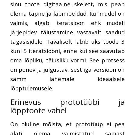
sinu toote digitaalne skelett, mis peab
olema täpne ja läbimõeldud. Kui mudel on
valmis, algab iteratsioon ehk mudeli
järjepidev täiustamine vastavalt saadud
tagasisidele. Tavaliselt läbib üks toode 3
kuni 5 iteratsiooni, enne kui see saavutab
oma lõpliku, täiusliku vormi. See protsess
on põnev ja julgustav, sest iga versioon on
samm lähemale ideaalsele
lõpptulemusele.
Erinevus prototüübi ja
lõpptoote vahel
On oluline mõista, et prototüüp ei pea
alati olema valmistatud samast