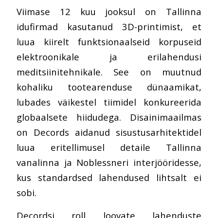
Viimase 12 kuu jooksul on Tallinna
idufirmad kasutanud 3D-printimist, et
luua kiirelt funktsionaalseid korpuseid
elektroonikale ja erilahendusi
meditsiinitehnikale. See on muutnud
kohaliku tootearenduse dünaamikat,
lubades väikestel tiimidel konkureerida
globaalsete hiidudega. Disainimaailmas
on Decords aidanud sisustusarhitektidel
luua eritellimusel detaile Tallinna
vanalinna ja Noblessneri interjööridesse,
kus standardsed lahendused lihtsalt ei
sobi.
Decordsi roll loovate lahenduste