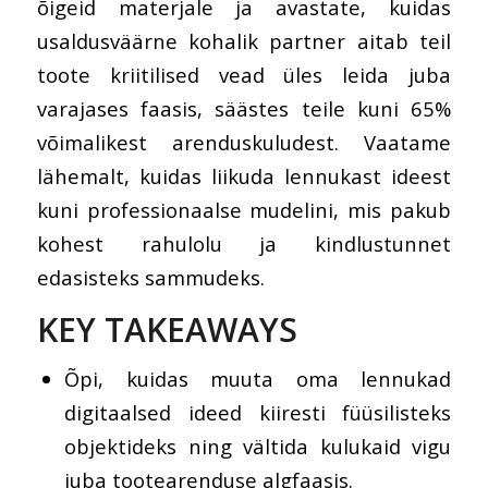
õigeid materjale ja avastate, kuidas
usaldusväärne kohalik partner aitab teil
toote kriitilised vead üles leida juba
varajases faasis, säästes teile kuni 65%
võimalikest arenduskuludest. Vaatame
lähemalt, kuidas liikuda lennukast ideest
kuni professionaalse mudelini, mis pakub
kohest rahulolu ja kindlustunnet
edasisteks sammudeks.
KEY TAKEAWAYS
Õpi, kuidas muuta oma lennukad
digitaalsed ideed kiiresti füüsilisteks
objektideks ning vältida kulukaid vigu
juba tootearenduse algfaasis.