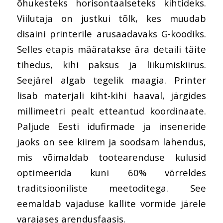
õhukesteks horisontaalseteks kihtideks.
Viilutaja on justkui tõlk, kes muudab
disaini printerile arusaadavaks G-koodiks.
Selles etapis määratakse ära detaili täite
tihedus, kihi paksus ja liikumiskiirus.
Seejärel algab tegelik maagia. Printer
lisab materjali kiht-kihi haaval, järgides
millimeetri pealt etteantud koordinaate.
Paljude Eesti idufirmade ja inseneride
jaoks on see
kiirem ja soodsam lahendus
,
mis võimaldab tootearenduse kulusid
optimeerida kuni 60% võrreldes
traditsiooniliste meetoditega. See
eemaldab vajaduse kallite vormide järele
varajases arendusfaasis.